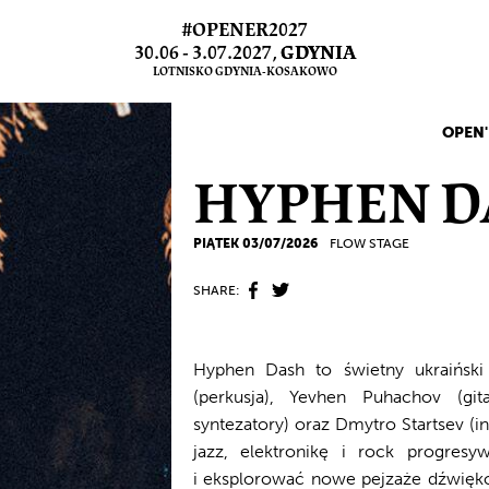
#OPENER2027
30.06 - 3.07.2027,
GDYNIA
LOTNISKO GDYNIA-KOSAKOWO
OPEN'
HYPHEN D
PIĄTEK 03/07/2026
FLOW STAGE
SHARE:
Hyphen Dash to świetny ukraińsk
(perkusja), Yevhen Puhachov (git
syntezatory) oraz Dmytro Startsev (i
jazz, elektronikę i rock progres
i eksplorować nowe pejzaże dźwięk