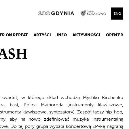
ENG
ER ON REPEAT
ARTYŚCI
INFO
AKTYWNOŚCI
OPEN'ER
ASH
i kwartet, w którego skład wchodzą Myshko Birchenko
ara, bas), Polina Maiboroda (instrumenty klawiszowe,
nstrumenty klawiszowe, syntezatory). Zespół łączy hip-hop,
ywny, aby na nowo zdefiniować muzykę instrumentalną
owe. Do tej pory grupa wydała koncertową EP-kę nagraną