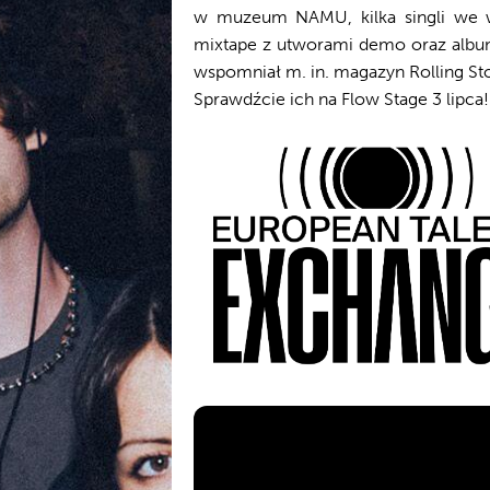
w muzeum NAMU, kilka singli we w
mixtape z utworami demo oraz album
wspomniał m. in. magazyn Rolling Sto
Sprawdźcie ich na Flow Stage 3 lipca!