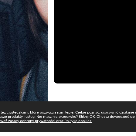
eż ciasteczkami, które pozwalają nam lepiej Ciebie poznać, usprawnić działanie 
asze produkty i usługi Nie masz nic przeciwko? Kliknij OK. Chcesz dowiedzieć się
wdź zasady ochrony prywatności oraz Politykę cookies.