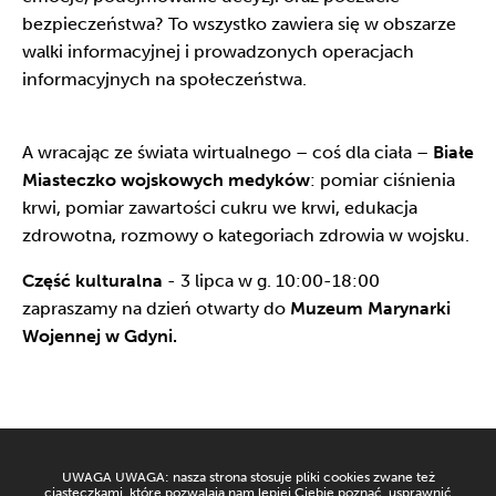
bezpieczeństwa? To wszystko zawiera się w obszarze
walki informacyjnej i prowadzonych operacjach
informacyjnych na społeczeństwa.
A wracając ze świata wirtualnego – coś dla ciała –
Białe
Miasteczko wojskowych medyków
: pomiar ciśnienia
krwi, pomiar zawartości cukru we krwi, edukacja
zdrowotna, rozmowy o kategoriach zdrowia w wojsku.
Część kulturalna
- 3 lipca w g. 10:00-18:00
zapraszamy na dzień otwarty do
Muzeum Marynarki
Wojennej w Gdyni.
UWAGA UWAGA: nasza strona stosuje pliki cookies zwane też
ciasteczkami, które pozwalają nam lepiej Ciebie poznać, usprawnić