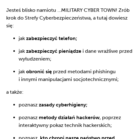
Jesteś blisko namiotu …MILITARY CYBER TOWN! Zrób
krok do Strefy Cyberbezpieczeństwa, a tutaj dowiesz
się:
jak
zabezpieczyć telefon;
jak
zabezpieczyć pieniądze
i dane wrażliwe przed
wyłudzeniem;
jak
obronić się
przed metodami phishingu
i innymi manipulacjami socjotechnicznymi;
a także:
poznasz
zasady cyberhigieny;
poznasz
metody działań hackerów
, poprzez
interaktywny pokaz technik hackerskich;
poznasz,
kto chroni nasze państwo przed