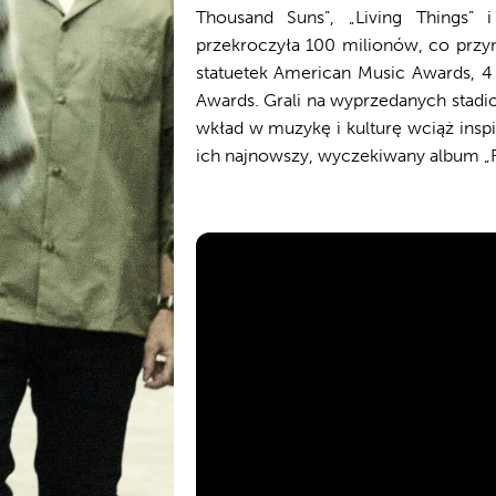
Thousand Suns”, „Living Things” 
przekroczyła 100 milionów, co przy
statuetek American Music Awards, 
Awards. Grali na wyprzedanych stadio
wkład w muzykę i kulturę wciąż inspi
ich najnowszy, wyczekiwany album „F