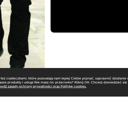
eż ciasteczkami, które pozwalają nam lepiej Ciebie poznać, usprawnić działanie 
asze produkty i usługi Nie masz nic przeciwko? Kliknij OK. Chcesz dowiedzieć się
wdź zasady ochrony prywatności oraz Politykę cookies.