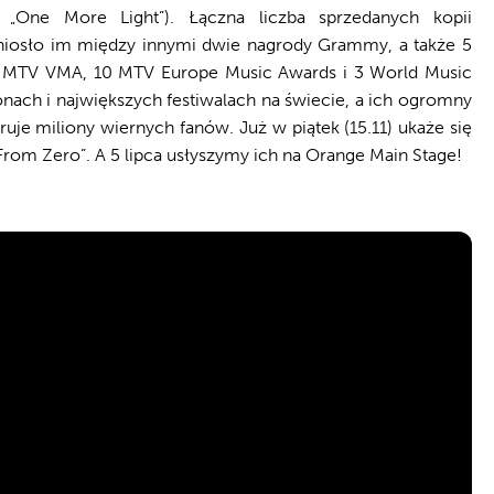
i „One More Light”). Łączna liczba sprzedanych kopii
niosło im między innymi dwie nagrody Grammy, a także 5
4 MTV VMA, 10 MTV Europe Music Awards i 3 World Music
nach i największych festiwalach na świecie, a ich ogromny
ruje miliony wiernych fanów. Już w piątek (15.11) ukaże się
rom Zero”. A 5 lipca usłyszymy ich na Orange Main Stage!